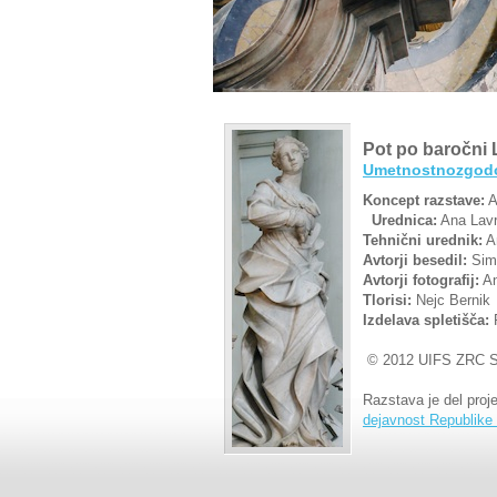
Pot po baročni 
Umetnostnozgodov
Koncept razstave:
A
Urednica:
Ana Lavr
Tehnični urednik:
An
Avtorji besedil:
Simo
Avtorji fotografij:
An
Tlorisi:
Nejc Bernik
Izdelava spletišča:
P
© 2012 UIFS ZRC 
Razstava je del proje
dejavnost Republike 