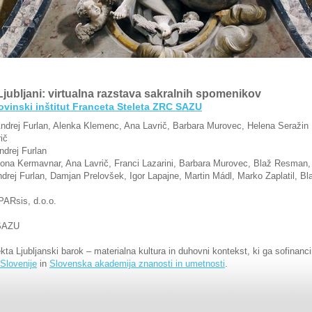
Ljubljani: virtualna razstava sakralnih spomenikov
inski inštitut Franceta Steleta ZRC SAZU
ndrej Furlan, Alenka Klemenc, Ana Lavrič, Barbara Murovec, Helena Seražin
ič
drej Furlan
na Kermavnar, Ana Lavrič, Franci Lazarini, Barbara Murovec, Blaž Resman,
drej Furlan, Damjan Prelovšek, Igor Lapajne, Martin Mádl, Marko Zaplatil, 
ARsis, d.o.o.
SAZU
kta Ljubljanski barok – materialna kultura in duhovni kontekst, ki ga sofinanc
Slovenije
in
Slovenska akademija znanosti in umetnosti
.