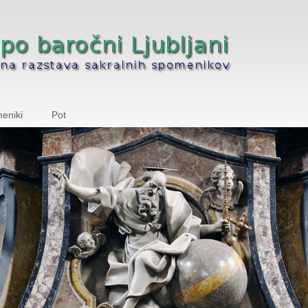
eniki
Pot