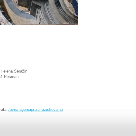
 Helena Seražin
Blaž Resman
irata
Javna agencija za raziskovalno