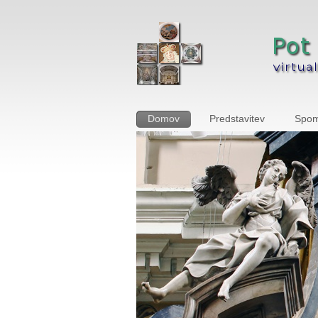
Domov
Predstavitev
Spom